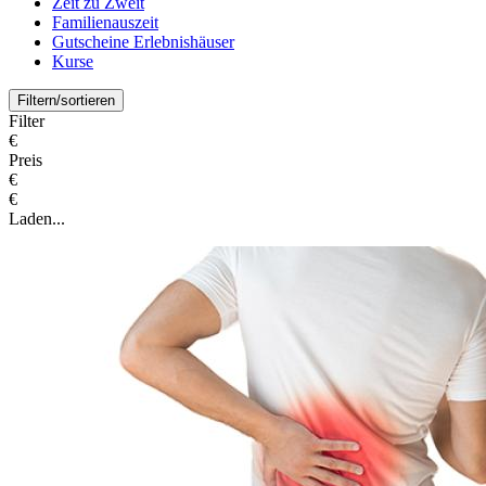
Zeit zu Zweit
Familienauszeit
Gutscheine Erlebnishäuser
Kurse
Filtern/sortieren
Filter
€
Preis
€
€
Laden...