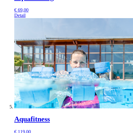
€
69,00
Detail
Aquafitness
€
119,00