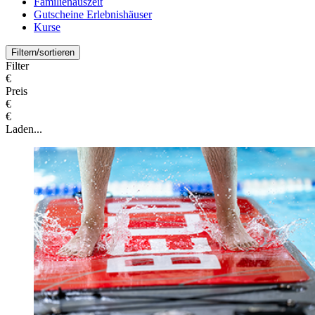
Familienauszeit
Gutscheine Erlebnishäuser
Kurse
Filtern/sortieren
Filter
€
Preis
€
€
Laden...