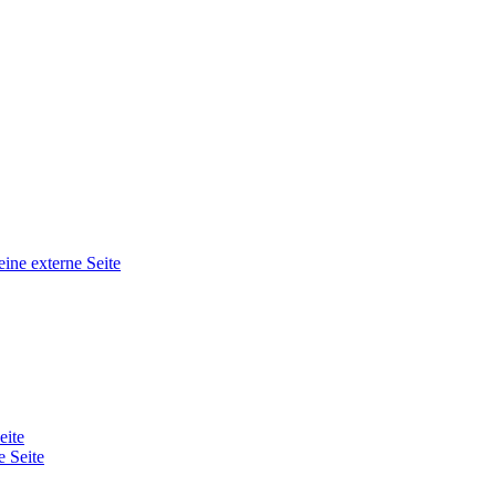
eine externe Seite
eite
e Seite