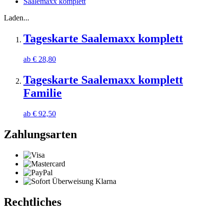
Saalemaxx komplett
Laden...
Tageskarte Saalemaxx komplett
ab
€
28,80
Tageskarte Saalemaxx komplett
Familie
ab
€
92,50
Zahlungsarten
Rechtliches