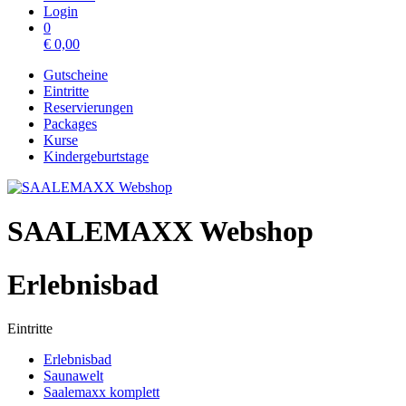
Login
0
€
0,00
Gutscheine
Eintritte
Reservierungen
Packages
Kurse
Kindergeburtstage
SAALEMAXX Webshop
Erlebnisbad
Eintritte
Erlebnisbad
Saunawelt
Saalemaxx komplett