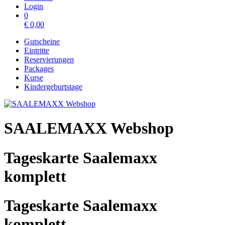
Login
0
€
0,00
Gutscheine
Eintritte
Reservierungen
Packages
Kurse
Kindergeburtstage
SAALEMAXX Webshop
Tageskarte Saalemaxx
komplett
Tageskarte Saalemaxx
komplett