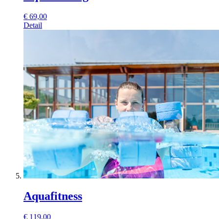
€
69,00
Detail
Aquafitness
€
119,00