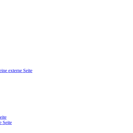
eine externe Seite
eite
e Seite