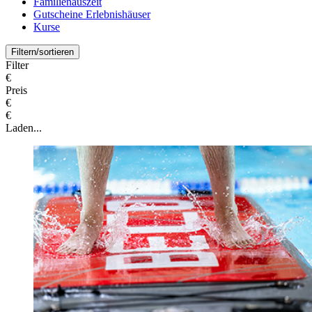
Familienauszeit
Gutscheine Erlebnishäuser
Kurse
Filtern/sortieren
Filter
€
Preis
€
€
Laden...