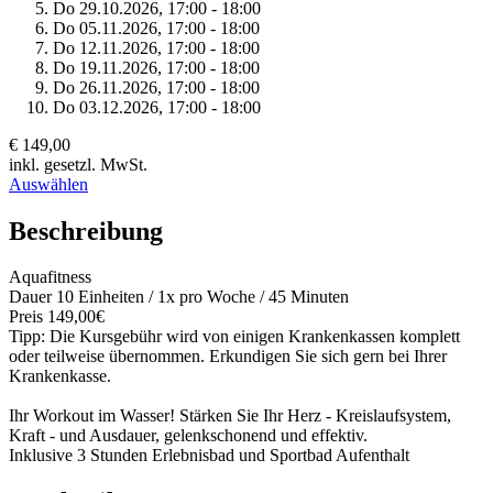
Do 29.
10.
2026,
17:00 - 18:00
Do 05.
11.
2026,
17:00 - 18:00
Do 12.
11.
2026,
17:00 - 18:00
Do 19.
11.
2026,
17:00 - 18:00
Do 26.
11.
2026,
17:00 - 18:00
Do 03.
12.
2026,
17:00 - 18:00
€ 149,00
inkl. gesetzl. MwSt.
Auswählen
Beschreibung
Aquafitness
Dauer 10 Einheiten / 1x pro Woche / 45 Minuten
Preis 149,00€
Tipp: Die Kursgebühr wird von einigen Krankenkassen komplett
oder teilweise übernommen. Erkundigen Sie sich gern bei Ihrer
Krankenkasse.
Ihr Workout im Wasser! Stärken Sie Ihr Herz - Kreislaufsystem,
Kraft - und Ausdauer, gelenkschonend und effektiv.
Inklusive 3 Stunden Erlebnisbad und Sportbad Aufenthalt