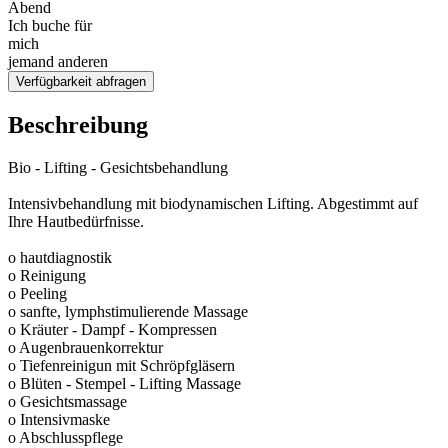
Abend
Ich buche für
mich
jemand anderen
Verfügbarkeit abfragen
Beschreibung
Bio - Lifting - Gesichtsbehandlung
Intensivbehandlung mit biodynamischen Lifting. Abgestimmt auf
Ihre Hautbedürfnisse.
o hautdiagnostik
o Reinigung
o Peeling
o sanfte, lymphstimulierende Massage
o Kräuter - Dampf - Kompressen
o Augenbrauenkorrektur
o Tiefenreinigun mit Schröpfgläsern
o Blüten - Stempel - Lifting Massage
o Gesichtsmassage
o Intensivmaske
o Abschlusspflege