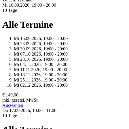
Mi 16.
09.
2026,
19:00 - 20:00
10 Tage
Alle Termine
Mi 16.
09.
2026,
19:00 - 20:00
Mi 23.
09.
2026,
19:00 - 20:00
Mi 30.
09.
2026,
19:00 - 20:00
Mi 07.
10.
2026,
19:00 - 20:00
Mi 28.
10.
2026,
19:00 - 20:00
Mi 04.
11.
2026,
19:00 - 20:00
Mi 11.
11.
2026,
19:00 - 20:00
Mi 18.
11.
2026,
19:00 - 20:00
Mi 25.
11.
2026,
19:00 - 20:00
Mi 02.
12.
2026,
19:00 - 20:00
€ 149,00
inkl. gesetzl. MwSt.
Auswählen
Do 17.
09.
2026,
10:00 - 11:00
10 Tage