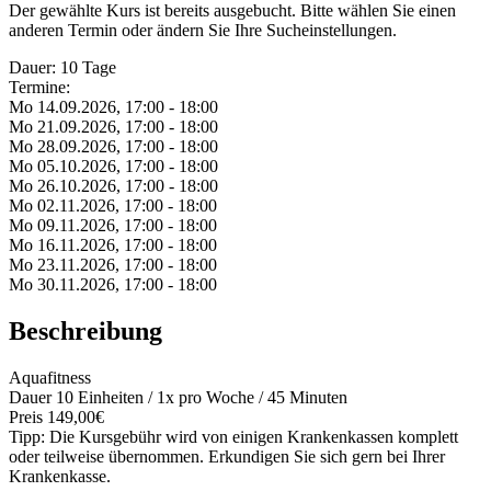
Der gewählte Kurs ist bereits ausgebucht. Bitte wählen Sie einen
anderen Termin oder ändern Sie Ihre Sucheinstellungen.
Dauer: 10 Tage
Termine:
Mo 14.
09.
2026,
17:00 - 18:00
Mo 21.
09.
2026,
17:00 - 18:00
Mo 28.
09.
2026,
17:00 - 18:00
Mo 05.
10.
2026,
17:00 - 18:00
Mo 26.
10.
2026,
17:00 - 18:00
Mo 02.
11.
2026,
17:00 - 18:00
Mo 09.
11.
2026,
17:00 - 18:00
Mo 16.
11.
2026,
17:00 - 18:00
Mo 23.
11.
2026,
17:00 - 18:00
Mo 30.
11.
2026,
17:00 - 18:00
Beschreibung
Aquafitness
Dauer 10 Einheiten / 1x pro Woche / 45 Minuten
Preis 149,00€
Tipp: Die Kursgebühr wird von einigen Krankenkassen komplett
oder teilweise übernommen. Erkundigen Sie sich gern bei Ihrer
Krankenkasse.