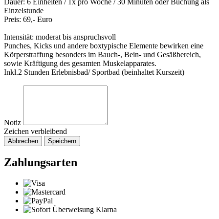
Dauer: 6 Einheiten / 1x pro Woche / 30 Minuten oder Buchung als
Einzelstunde
Preis: 69,- Euro
Intensität: moderat bis anspruchsvoll
Punches, Kicks und andere boxtypische Elemente bewirken eine
Körperstraffung besonders im Bauch-, Bein- und Gesäßbereich,
sowie Kräftigung des gesamten Muskelapparates.
Inkl.2 Stunden Erlebnisbad/ Sportbad (beinhaltet Kurszeit)
Notiz
Zeichen verbleibend
Abbrechen
Speichern
Zahlungsarten